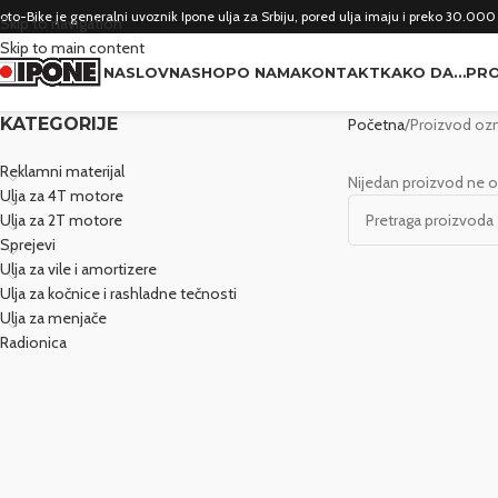
oto-Bike je generalni uvoznik Ipone ulja za Srbiju, pored ulja imaju i preko 30.000
Skip to navigation
Skip to main content
NASLOVNA
SHOP
O NAMA
KONTAKT
KAKO DA…
PRO
KATEGORIJE
Početna
Proizvod oz
Reklamni materijal
Nijedan proizvod ne o
Ulja za 4T motore
Ulja za 2T motore
Sprejevi
Ulja za vile i amortizere
Ulja za kočnice i rashladne tečnosti
Ulja za menjače
Radionica