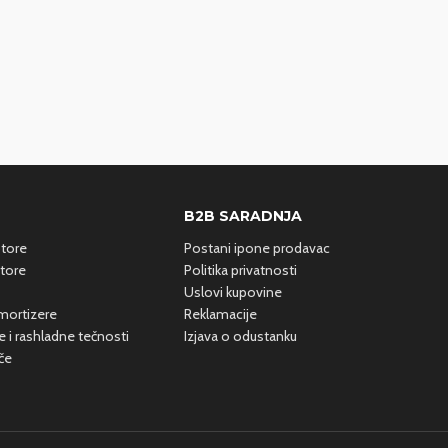
B2B SARADNJA
otore
Postani ipone prodavac
tore
Politika privatnosti
Uslovi kupovine
 amortizere
Reklamacije
e i rashladne
tečnosti
Izjava o odustanku
če