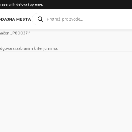
 rezervnih delova i opreme.
DAJNA MESTA
načen „IP800371“
dgovara izabranim kriterijumima.