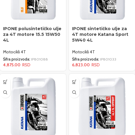
IPONE polusintetičko ulje
IPONE sintetičko ulje za
za 4T motore 15.5 15W50
4T motore Katana Sport
4L
5W40 4L
Motocikli 4T
Motocikli 4T
Šifra proizvoda:
IP801088
Šifra proizvoda:
IP801033
4,875.00
6,823.00