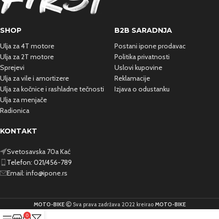
SHOP
B2B SARADNJA
Ulja za 4T motore
Postani ipone prodavac
Ulja za 2T motore
Politika privatnosti
Sprejevi
Uslovi kupovine
Ulja za vile i amortizere
Reklamacije
Ulja za kočnice i rashladne
tečnosti
Izjava o odustanku
Ulja za menjače
Radionica
KONTAKT
Svetosavska 70a Kać
Telefon: 021/456-789
Email:
info@ipone.rs
MOTO-BIKE
Sva prava zadržava 2022 kreirao
MOTO-BIKE
0