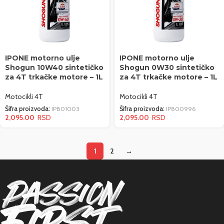
IPONE motorno ulje
IPONE motorno ulje
Shogun 10W40 sintetičko
Shogun 0W30 sintetičko
za 4T trkačke motore – 1L
za 4T trkačke motore – 1L
Motocikli 4T
Motocikli 4T
Šifra proizvoda:
IP801003
Šifra proizvoda:
IP800996
2,095.00
2,095.00
1
2
→