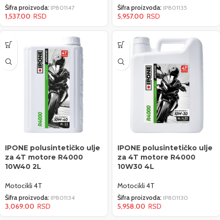
Šifra proizvoda:
IP801147
Šifra proizvoda:
IP801135
1,537.00
5,957.00
IPONE polusintetičko ulje
IPONE polusintetičko ulje
za 4T motore R4000
za 4T motore R4000
10W40 2L
10W30 4L
Motocikli 4T
Motocikli 4T
Šifra proizvoda:
IP801134
Šifra proizvoda:
IP801130
3,069.00
5,958.00