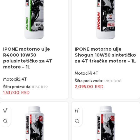
IPONE motorno ulje
IPONE motorno ulje
R4000 10W30
Shogun 10W50 sintetičko
polusintetičko za 4T
za 4T trkačke motore – 1L
motore – 1L
Motocikli 4T
Motocikli 4T
Šifra proizvoda:
IP801006
2,095.00
Šifra proizvoda:
IP801129
1,537.00