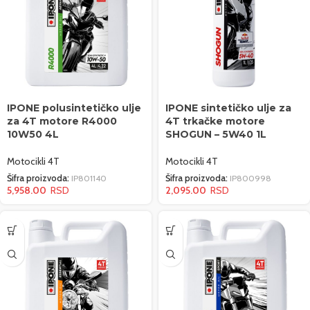
IPONE polusintetičko ulje
IPONE sintetičko ulje za
za 4T motore R4000
4T trkačke motore
10W50 4L
SHOGUN – 5W40 1L
Motocikli 4T
Motocikli 4T
Šifra proizvoda:
IP801140
Šifra proizvoda:
IP800998
5,958.00
2,095.00