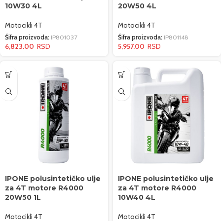
10W30 4L
20W50 4L
Motocikli 4T
Motocikli 4T
Šifra proizvoda:
IP801037
Šifra proizvoda:
IP801148
6,823.00
5,957.00
IPONE polusintetičko ulje
IPONE polusintetičko ulje
za 4T motore R4000
za 4T motore R4000
20W50 1L
10W40 4L
Motocikli 4T
Motocikli 4T