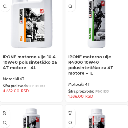
IPONE motorno ulje 10.4
IPONE motorno ulje
10W40 polusintetičko za
R4000 10W40
4T motore – 4L
polusintetičko za 4T
motore – 1L
Motocikli 4T
Motocikli 4T
Šifra proizvoda:
IP801083
4,652.00
Šifra proizvoda:
IP801133
1,536.00