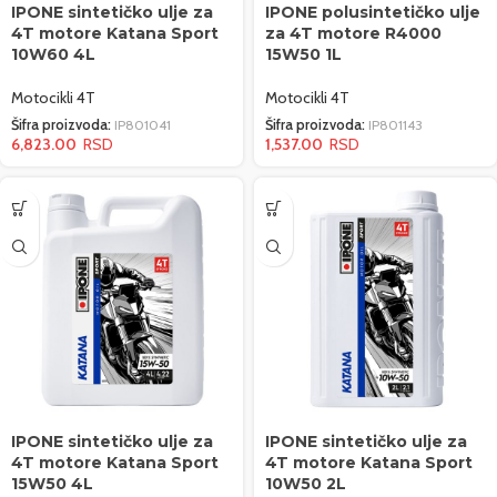
IPONE sintetičko ulje za
IPONE polusintetičko ulje
4T motore Katana Sport
za 4T motore R4000
10W60 4L
15W50 1L
Motocikli 4T
Motocikli 4T
Šifra proizvoda:
IP801041
Šifra proizvoda:
IP801143
6,823.00
1,537.00
IPONE sintetičko ulje za
IPONE sintetičko ulje za
4T motore Katana Sport
4T motore Katana Sport
15W50 4L
10W50 2L