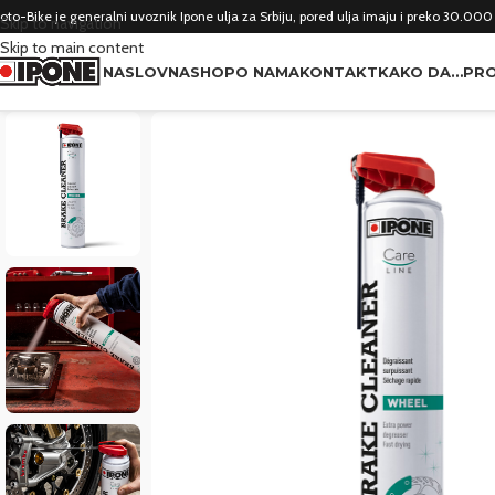
oto-Bike je generalni uvoznik Ipone ulja za Srbiju, pored ulja imaju i preko 30.000
Skip to navigation
Skip to main content
NASLOVNA
SHOP
O NAMA
KONTAKT
KAKO DA…
PRO