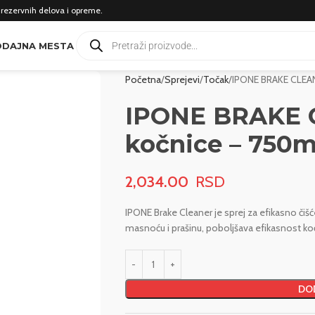
 rezervnih delova i opreme.
DAJNA MESTA
Početna
Sprejevi
Točak
IPONE BRAKE CLEAN
IPONE BRAKE C
kočnice – 750m
2,034.00
IPONE Brake Cleaner je sprej za efikasno čišć
masnoću i prašinu, poboljšava efikasnost koč
DOD