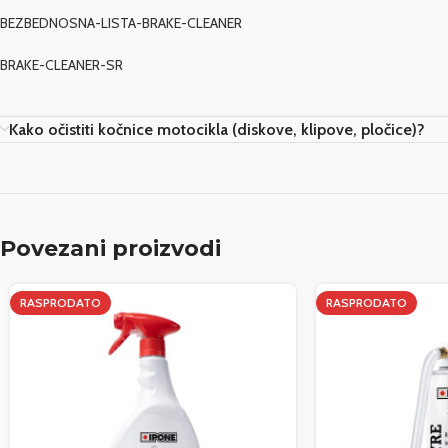
BEZBEDNOSNA-LISTA-BRAKE-CLEANER
BRAKE-CLEANER-SR
Kako očistiti kočnice motocikla (diskove, klipove, pločice)?
Povezani proizvodi
RASPRODATO
RASPRODATO