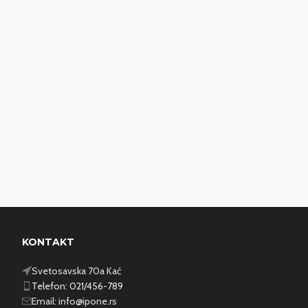
KONTAKT
Svetosavska 70a Kać
Telefon: 021/456-789
Email:
info@ipone.rs