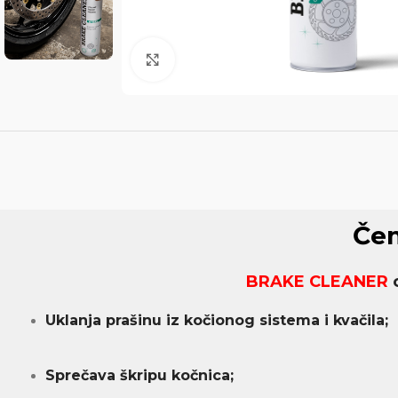
Click to enlarge
Čem
BRAKE CLEANER
o
Uklanja prašinu iz kočionog sistema i kvačila;
Sprečava škripu kočnica;