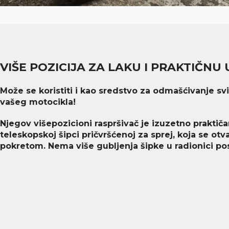
VIŠE POZICIJA ZA LAKU I PRAKTIČN
Može se koristiti i kao sredstvo za odmašćivanje s
vašeg motocikla!
Njegov višepozicioni raspršivač je izuzetno praktiča
teleskopskoj šipci pričvršćenoj za sprej, koja se otv
pokretom. Nema više gubljenja šipke u radionici pos