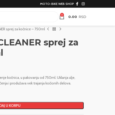
MOTO-BIKE WEB SHOP
0
0.00
ER sprej za kočnice – 750ml
LEANER sprej za
l
enje kočnica, u pakovanju od 750ml. Uklanja ulje,
enja i produžava vek trajanja kočionih delova.
AJ U KORPU