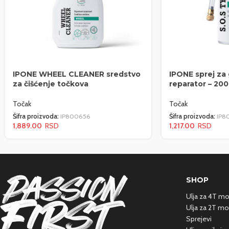
IPONE WHEEL CLEANER sredstvo
IPONE sprej za
za čišćenje točkova
reparator – 20
Točak
Točak
Šifra proizvoda:
IP800656
Šifra proizvoda:
IP8
1,889.00
1,217.00
SHOP
Ulja za 4T m
Ulja za 2T mo
Sprejevi