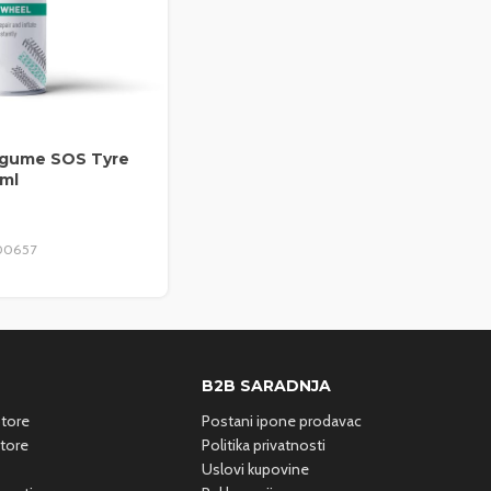
 gume SOS Tyre
0ml
00657
B2B SARADNJA
otore
Postani ipone prodavac
tore
Politika privatnosti
Uslovi kupovine