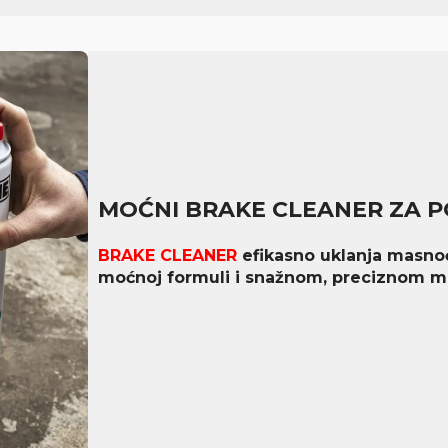
MOĆNI BRAKE CLEANER ZA 
BRAKE CLEANER
efikasno uklanja masnoć
moćnoj formuli i snažnom, preciznom m