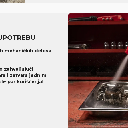
U UPOTREBU
vih mehaničkih delova
n zahvaljujući
ara i zatvara jednim
le par korišćenja!