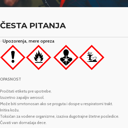
ČESTA PITANJA
Upozorenja, mere opreza
OPASNOST
Pročitati etiketu pre upotrebe.
Izuzetno zapaljiv aerosol.
Može biti smrtonosan ako se proguta i dospe u respiratorni trakt.
Irritira kožu.
Toksičan za vodene organizme, izaziva dugotrajne štetne posledice.
Čuvati van domašaja dece.