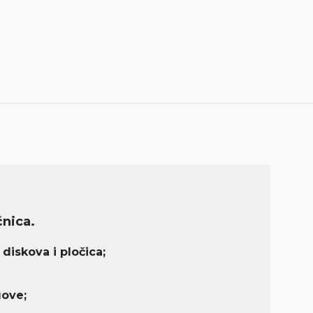
nica.
diskova i pločica;
gove;