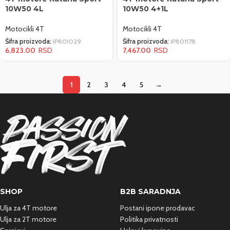
10W50 4L
10W50 4+1L
Motocikli 4T
Motocikli 4T
Šifra proizvoda:
IP801029
Šifra proizvoda:
IP801178
6,823.00
7,467.00
1
2
3
4
5
→
SHOP
B2B SARADNJA
Ulja za 4T motore
Postani ipone prodavac
Ulja za 2T motore
Politika privatnosti