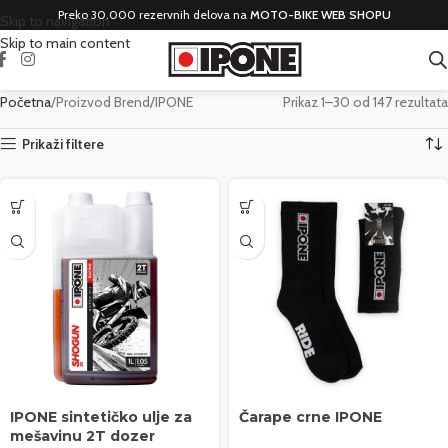
Preko 30.000 rezervnih delova na
MOTO-BIKE WEB SHOPU
Skip to navigation
Skip to main content
Početna
Proizvod Brend
IPONE
Prikaz 1–30 od 147 rezultata
Prikaži filtere
IPONE sintetičko ulje za
Čarape crne IPONE
mešavinu 2T dozer