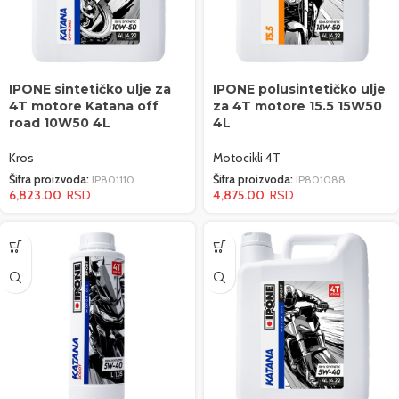
IPONE sintetičko ulje za
IPONE polusintetičko ulje
4T motore Katana off
za 4T motore 15.5 15W50
road 10W50 4L
4L
Kros
Motocikli 4T
Šifra proizvoda:
IP801110
Šifra proizvoda:
IP801088
6,823.00
4,875.00