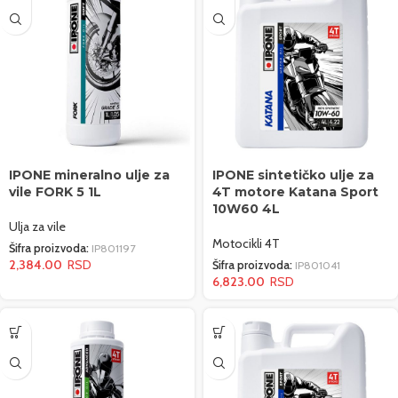
IPONE mineralno ulje za
IPONE sintetičko ulje za
vile FORK 5 1L
4T motore Katana Sport
10W60 4L
Ulja za vile
Motocikli 4T
Šifra proizvoda:
IP801197
2,384.00
Šifra proizvoda:
IP801041
6,823.00