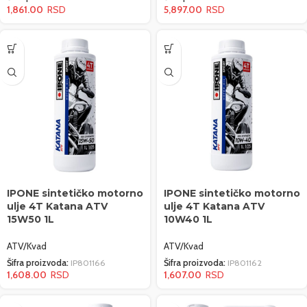
1,861.00
5,897.00
IPONE sintetičko motorno
IPONE sintetičko motorno
ulje 4T Katana ATV
ulje 4T Katana ATV
15W50 1L
10W40 1L
ATV/Kvad
ATV/Kvad
Šifra proizvoda:
IP801166
Šifra proizvoda:
IP801162
1,608.00
1,607.00