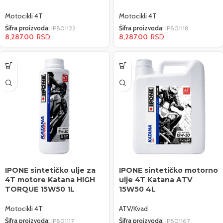
Motocikli 4T
Motocikli 4T
Šifra proizvoda:
IP801122
Šifra proizvoda:
IP801118
8,287.00
8,287.00
IPONE sintetičko ulje za
IPONE sintetičko motorno
4T motore Katana HIGH
ulje 4T Katana ATV
TORQUE 15W50 1L
15W50 4L
Motocikli 4T
ATV/Kvad
Šifra proizvoda:
IP801117
Šifra proizvoda:
IP801167