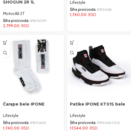
SHOGUN 2R 1L
Lifestyle
Šifra proizvoda:
IP8506B
Motocikli 2T
1,740.00
Šifra proizvoda:
IP801099
2,799.00
Čarape bele IPONE
Patike IPONE KT01S bele
Lifestyle
Lifestyle
Šifra proizvoda:
IP8506W
Šifra proizvoda:
IP8506KT01S
1,740.00
17,544.00