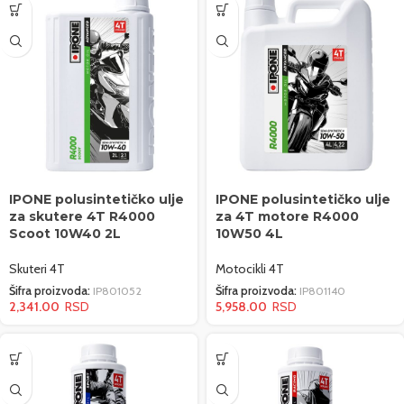
IPONE polusintetičko ulje
IPONE polusintetičko ulje
za skutere 4T R4000
za 4T motore R4000
Scoot 10W40 2L
10W50 4L
Skuteri 4T
Motocikli 4T
Šifra proizvoda:
IP801052
Šifra proizvoda:
IP801140
2,341.00
5,958.00