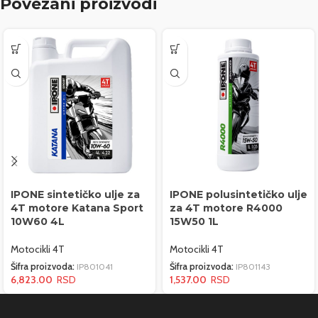
Povezani proizvodi
IPONE sintetičko ulje za
IPONE polusintetičko ulje
4T motore Katana Sport
za 4T motore R4000
10W60 4L
15W50 1L
Motocikli 4T
Motocikli 4T
Šifra proizvoda:
IP801041
Šifra proizvoda:
IP801143
6,823.00
1,537.00