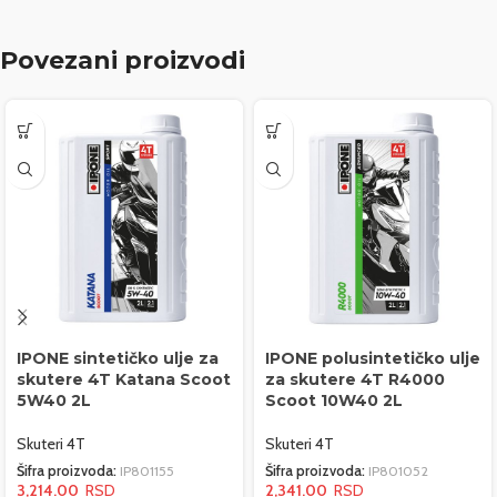
Povezani proizvodi
IPONE sintetičko ulje za
IPONE polusintetičko ulje
skutere 4T Katana Scoot
za skutere 4T R4000
5W40 2L
Scoot 10W40 2L
Skuteri 4T
Skuteri 4T
Šifra proizvoda:
IP801155
Šifra proizvoda:
IP801052
3,214.00
2,341.00