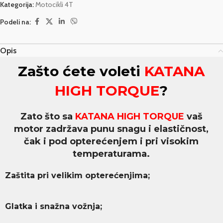
Kategorija:
Motocikli 4T
Podeli na:
Opis
Zašto ćete voleti
KATANA
HIGH TORQUE
?
Zato što sa
KATANA HIGH TORQUE
vaš
motor zadržava punu snagu i elastičnost,
čak i pod opterećenjem i pri visokim
temperaturama.
Zaštita pri velikim opterećenjima;
Glatka i snažna vožnja;