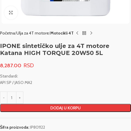
Click to enlarge
Početna
Ulja za 4T motore
Motocikli 4T
IPONE sintetičko ulje za 4T motore
Katana HIGH TORQUE 20W50 5L
8,287.00
Standardi:
API SP / JASO MA2
DODAJ U KORPU
Šifra proizvoda:
IP801122