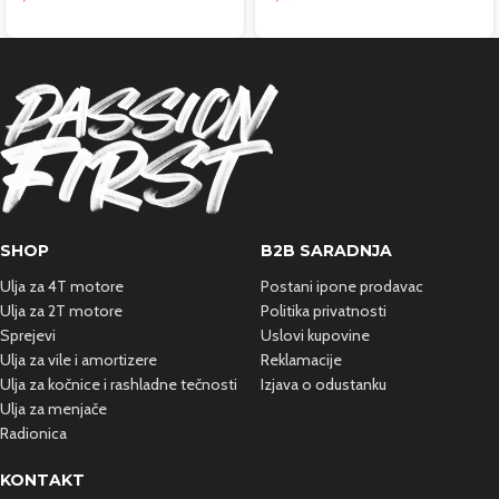
SHOP
B2B SARADNJA
Ulja za 4T motore
Postani ipone prodavac
Ulja za 2T motore
Politika privatnosti
Sprejevi
Uslovi kupovine
Ulja za vile i amortizere
Reklamacije
Ulja za kočnice i rashladne
tečnosti
Izjava o odustanku
Ulja za menjače
Radionica
KONTAKT