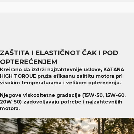
ZAŠTITA I ELASTIČNOT ČAK I POD
OPTEREĆENJEM
Kreirano da izdrži najzahtevnije uslove, KATANA
HIGH TORQUE pruža efikasnu zaštitu motora pri
visokim temperaturama i velikom opterećenju.
Njegove viskozitetne gradacije (15W-50, 15W-60,
20W-50) zadovoljavaju potrebe i najzahtevnijih
motora.