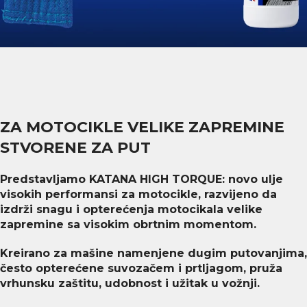
ZA MOTOCIKLE VELIKE ZAPREMINE
STVORENE ZA PUT
Predstavljamo KATANA HIGH TORQUE: novo ulje
visokih performansi za motocikle, razvijeno da
izdrži snagu i opterećenja motocikala velike
zapremine sa visokim obrtnim momentom.
Kreirano za mašine namenjene dugim putovanjima,
često opterećene suvozačem i prtljagom, pruža
vrhunsku zaštitu, udobnost i užitak u vožnji.