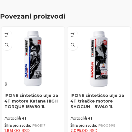
Povezani proizvodi
IPONE sintetičko ulje za
IPONE sintetičko ulje za
4T motore Katana HIGH
4T trkačke motore
TORQUE 15W50 1L
SHOGUN – 5W40 1L
Motocikli 4T
Motocikli 4T
Šifra proizvoda:
IP801117
Šifra proizvoda:
IP800998
1,861.00
2,095.00