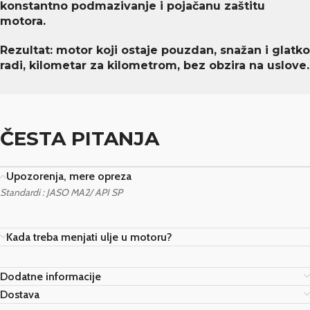
konstantno podmazivanje i pojačanu zaštitu
motora.
Rezultat: motor koji ostaje pouzdan, snažan i glatko
radi, kilometar za kilometrom, bez obzira na uslove.
ČESTA PITANJA
Upozorenja, mere opreza
Standardi :
JASO MA2/ API SP
Kada treba menjati ulje u motoru?
Dodatne informacije
Dostava