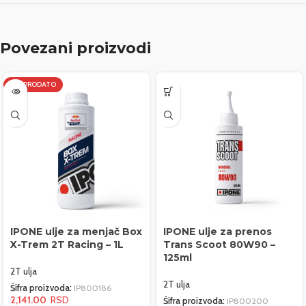
Povezani proizvodi
RASPRODATO
IPONE ulje za menjač Box
IPONE ulje za prenos
X-Trem 2T Racing – 1L
Trans Scoot 80W90 –
125ml
2T ulja
2T ulja
Šifra proizvoda:
IP800186
2,141.00
Šifra proizvoda:
IP800200