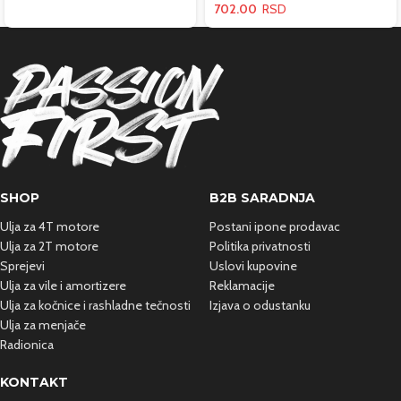
702.00
SHOP
B2B SARADNJA
Ulja za 4T motore
Postani ipone prodavac
Ulja za 2T motore
Politika privatnosti
Sprejevi
Uslovi kupovine
Ulja za vile i amortizere
Reklamacije
Ulja za kočnice i rashladne
tečnosti
Izjava o odustanku
Ulja za menjače
Radionica
KONTAKT