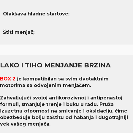
Olakšava hladne startove;
Štiti menjač;
LAKO I TIHO MENJANJE BRZINA
BOX 2
je kompatibilan sa svim dvotaktnim
motorima sa odvojenim menjačem.
Zahvaljujući svojoj antikorozivnoj i antipenastoj
formuli, smanjuje trenje i buku u radu. Pruža
izuzetnu otpornost na smicanje i oksidaciju, čime
obezbeđuje bolju zaštitu od habanja i dugotrajniji
vek vašeg menjača.