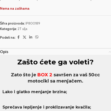
Nema na zalihama
Šifra proizvoda:
IP800189
Kategorija:
2T ulja
Podeli na:
Opis
Zašto ćete ga voleti
?
Zato što je
BOX 2
savršen za vaš 50cc
motocikl sa menjačem.
Lako i glatko menjanje brzina;
Sprečava lepljenje i proklizavanje kvačila;