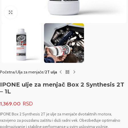
Click to enlarge
Početna
Ulja za menjače
2T ulja
IPONE ulje za menjač Box 2 Synthesis 2T
– 1L
1,369.00
IPONE Box 2 Synthesis 2T je ulje za menjače dvotaktnih motora,
razvijeno za pouzdanu zaštitu i duži radni vek. Obezbeđuje optimalno
podmazivanje i stabilne performanse u svim uslovima vožnje.