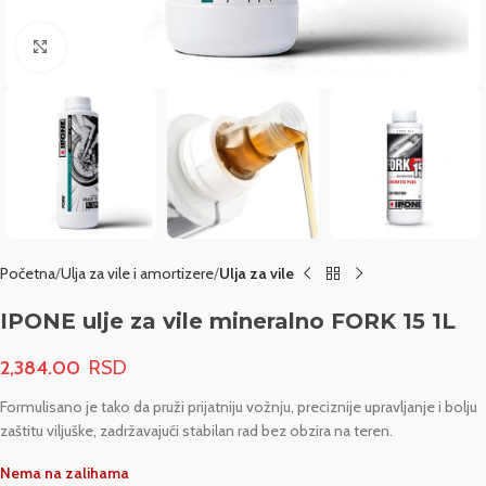
Click to enlarge
Početna
Ulja za vile i amortizere
Ulja za vile
IPONE ulje za vile mineralno FORK 15 1L
2,384.00
Formulisano je tako da pruži prijatniju vožnju, preciznije upravljanje i bolju
zaštitu viljuške, zadržavajući stabilan rad bez obzira na teren.
Nema na zalihama