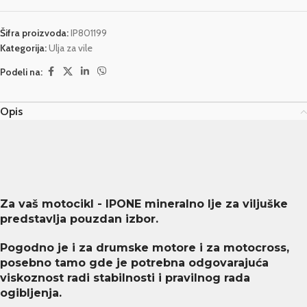
Šifra proizvoda:
IP801199
Kategorija:
Ulja za vile
Podeli na:
Opis
Za vaš motocikl - IPONE mineralno lje za viljuške
predstavlja pouzdan izbor.
Pogodno je i za drumske motore i za motocross,
posebno tamo gde je potrebna odgovarajuća
viskoznost radi stabilnosti i pravilnog rada
ogibljenja.