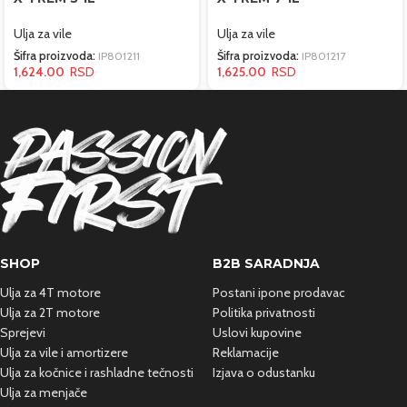
Ulja za vile
Ulja za vile
Šifra proizvoda:
IP801211
Šifra proizvoda:
IP801217
1,624.00
1,625.00
SHOP
B2B SARADNJA
Ulja za 4T motore
Postani ipone prodavac
Ulja za 2T motore
Politika privatnosti
Sprejevi
Uslovi kupovine
Ulja za vile i amortizere
Reklamacije
Ulja za kočnice i rashladne
tečnosti
Izjava o odustanku
Ulja za menjače