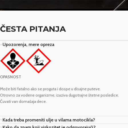
ČESTA PITANJA
Upozorenja, mere opreza
OPASNOST
Može biti fatalno ako se proguta i dospe u disajne puteve.
Otrovno za vodene organizme, izaziva dugotrajne štetne posledice.
Čuvati van domašaja dece.
Kada treba promeniti ulje u vilama motocikla?
Kako da znam koji viskozitet je odgovorajući?