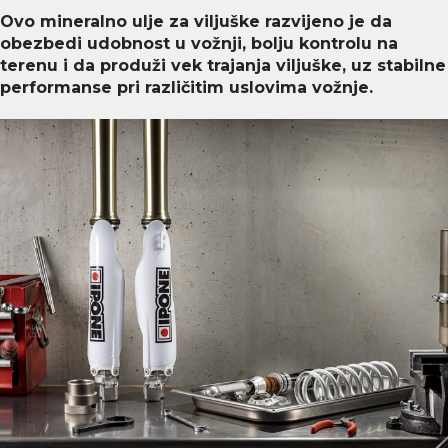
Ovo mineralno ulje za viljuške razvijeno je da
obezbedi udobnost u vožnji, bolju kontrolu na
terenu i da produži vek trajanja viljuške, uz stabilne
performanse pri različitim uslovima vožnje.