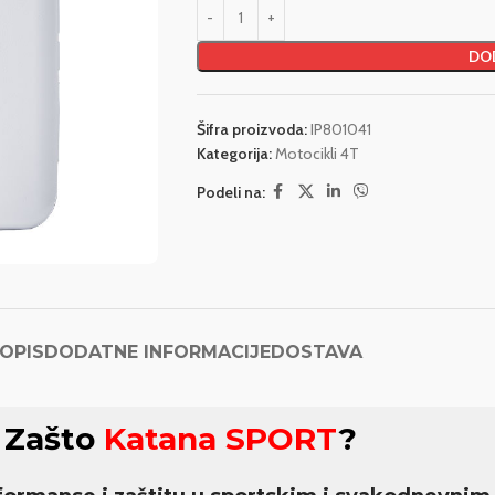
DOD
Šifra proizvoda:
IP801041
Kategorija:
Motocikli 4T
Podeli na:
OPIS
DODATNE INFORMACIJE
DOSTAVA
Zašto
Katana SPORT
?