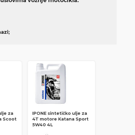
 uslovima vožnje motocikla.
azi;
lje za
IPONE sintetičko ulje za
a Scoot
4T motore Katana Sport
5W40 4L