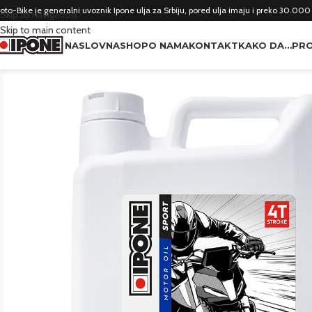
oto-Bike je generalni uvoznik Ipone ulja za Srbiju, pored ulja imaju i preko 30.000
Skip to navigation
Skip to main content
NASLOVNA
SHOP
O NAMA
KONTAKT
KAKO DA…
PRO