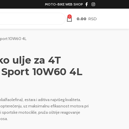
MOTO-BIKE WEB SHOP
0
0.00
 Sport 10W60 4L
o ulje za 4T
 Sport 10W60 4L
lfaolefina), estara i aditiva najvišeg kvaliteta.
m opterećenju, uz maksimalnu efikasnost motora pri
 i sportske motocikle, pruža oštrije reagovanje
nosa.