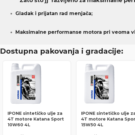
Zato što jj razvijeno za maksimalne pe
Gladak i prijatan rad menjača;
Maksimalne performanse motora pri veoma vi
Dostupna pakovanja i gradacije:
IPONE sintetičko ulje za
IPONE sintetičko ulje z
4T motore Katana Sport
4T motore Katana Spor
10W60 4L
15W50 4L