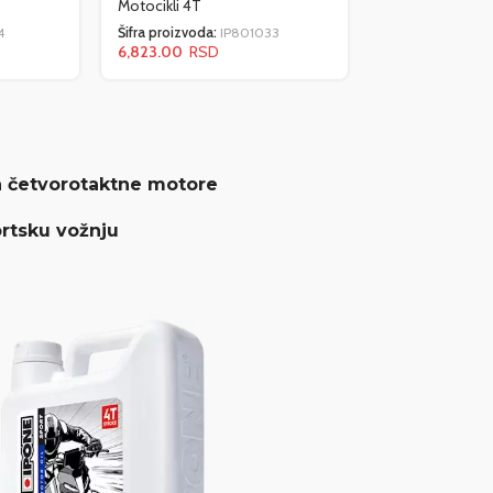
Motocikli 4T
4
Šifra proizvoda:
IP801033
6,823.00
a četvorotaktne motore
rtsku vožnju