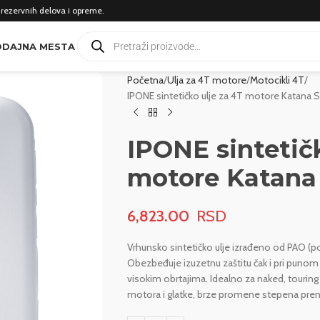
 rezervnih delova i opreme.
DAJNA MESTA
Početna
Ulja za 4T motore
Motocikli 4T
IPONE sintetičko ulje za 4T motore Katana
IPONE sintetičk
motore Katana
6,823.00
Vrhunsko sintetičko ulje izrađeno od PAO (polia
Obezbeđuje izuzetnu zaštitu čak i pri puno
visokim obrtajima. Idealno za naked, touring
motora i glatke, brze promene stepena pre