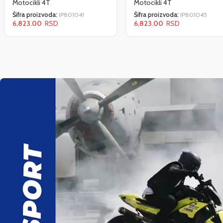
Motocikli 4T
Motocikli 4T
Šifra proizvoda:
IP801041
Šifra proizvoda:
IP801045
6,823.00
6,823.00