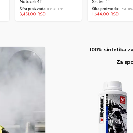
Motocikli 4T
Skuteri 4T
Šifra proizvoda:
IP801028
Šifra proizvoda:
IP80115
3,451.00
1,644.00
100% sintetika z
Za spo