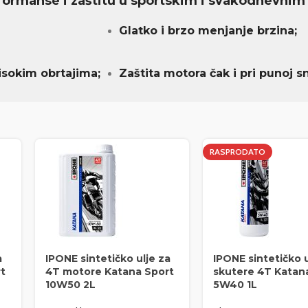
rformanse i zaštitu u sportskim i svakodnevnim
Glatko i brzo menjanje brzina;
sokim obrtajima;
Zaštita motora čak i pri punoj sn
RASPRODATO
a
IPONE sintetičko ulje za
IPONE sintetičko u
t
4T motore Katana Sport
skutere 4T Katan
10W50 2L
5W40 1L