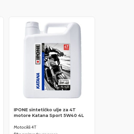
IPONE sintetičko ulje za 4T
IPONE polusi
motore Katana Sport 5W40 4L
motore R40
Motocikli 4T
Motocikli 4T