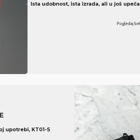
Ista udobnost, ista izrada, ali u još upečatl
Pogledaj bel
E
j upotrebi, KT01-S