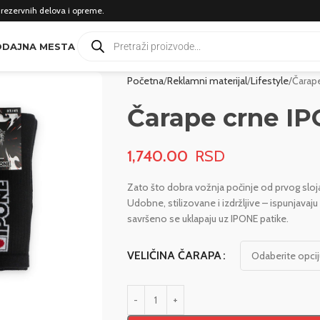
 rezervnih delova i opreme.
DAJNA MESTA
Početna
Reklamni materijal
Lifestyle
Čarap
Čarape crne I
1,740.00
Zato što dobra vožnja počinje od prvog sloja,
Udobne, stilizovane i izdržljive – ispunjavaj
savršeno se uklapaju uz IPONE patike.
VELIČINA ČARAPA