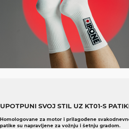
UPOTPUNI SVOJ STIL UZ KT01-S PATIK
Homologovane za motor i prilagođene svakodnevno
patike su napravljene za vožnju i šetnju gradom.