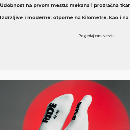
Udobnost na prvom mestu: mekana i prozračna tkan
Izdržljive i moderne: otporne na kilometre, kao i na
Pogledaj crnu verziju