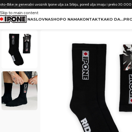
oto-Bike je generalni uvoznik Ipone ulja za Srbiju, pored ulja imaju i preko 30.000
Skip to navigation
Skip to main content
NASLOVNA
SHOP
O NAMA
KONTAKT
KAKO DA…
PRO