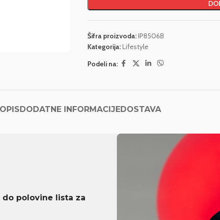
DOD
Šifra proizvoda:
IP8506B
Kategorija:
Lifestyle
Podeli na:
OPIS
DODATNE INFORMACIJE
DOSTAVA
 do polovine lista za