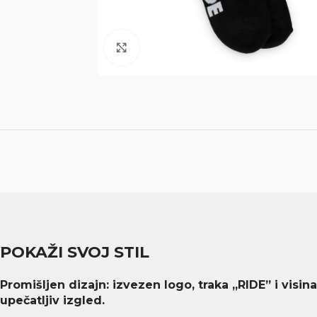
Click to enlarge
POKAŽI SVOJ STIL
Promišljen dizajn: izvezen logo, traka „RIDE” i visina
upečatljiv izgled.