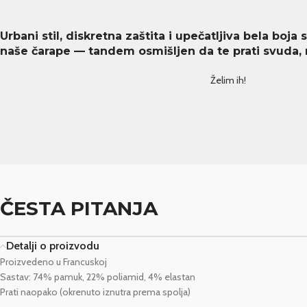
Urbani stil, diskretna zaštita i upečatljiva bela boja
naše čarape — tandem osmišljen da te prati svuda, 
Želim ih!
ČESTA PITANJA
Detalji o proizvodu
Proizvedeno u Francuskoj
Sastav: 74% pamuk, 22% poliamid, 4% elastan
Prati naopako (okrenuto iznutra prema spolja)