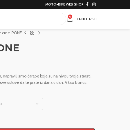
MOTO-BIKE WEB SHOP
0
0.00
e crne IPONE
PONE
 napravili smo čarape koje su na nivou tvoje strasti.
u sve uslove da te prate iz dana u dan. A kao bonus: