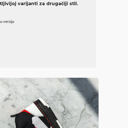
jivijoj varijanti za drugačiji stil.
u verziju