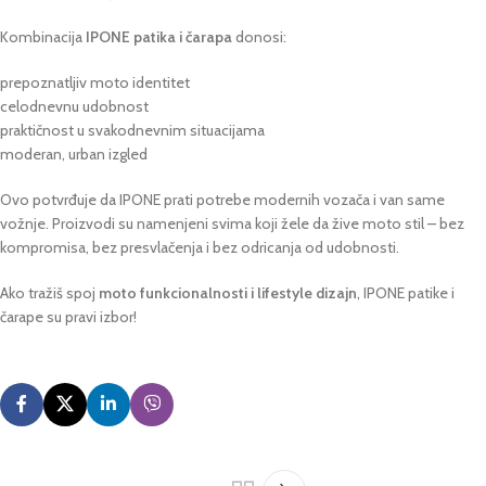
Kombinacija
IPONE patika i čarapa
donosi:
prepoznatljiv moto identitet
celodnevnu udobnost
praktičnost u svakodnevnim situacijama
moderan, urban izgled
Ovo potvrđuje da IPONE prati potrebe modernih vozača i van same
vožnje. Proizvodi su namenjeni svima koji žele da žive moto stil – bez
kompromisa, bez presvlačenja i bez odricanja od udobnosti.
Ako tražiš spoj
moto funkcionalnosti i lifestyle dizajn
, IPONE patike i
čarape su pravi izbor!