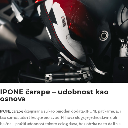
IPONE čarape – udobnost kao
osnova
IPONE čarape
dizajnirane su kao prirodan dodatak IPONE patikama, ali i
kao samostalan lifestyle proizvod. Njihova uloga je jednostavna, ali
ključna – pružiti udobnost tokom celog dana, bez obzira na to da li si u