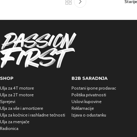
Starije
SHOP
B2B SARADNJA
Ulja za 4T motore
Postani ipone prodavac
Ulja za 2T motore
Politika privatnosti
Sprejevi
Uslovi kupovine
Ulja za vile i amortizere
Reklamacije
Ulja za kočnice i rashladne
tečnosti
Izjava o odustanku
Ulja za menjače
Radionica