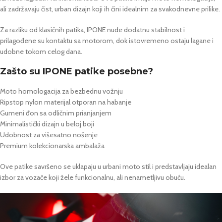
ali zadržavaju čist, urban dizajn koji ih čini idealnim za svakodnevne prilike.
Za razliku od klasičnih patika, IPONE nude dodatnu stabilnost i
prilagođene su kontaktu sa motorom, dok istovremeno ostaju lagane i
udobne tokom celog dana.
Zašto su IPONE patike posebne?
Moto homologacija za bezbednu vožnju
Ripstop nylon materijal otporan na habanje
Gumeni đon sa odličnim prianjanjem
Minimalistički dizajn u beloj boji
Udobnost za višesatno nošenje
Premium kolekcionarska ambalaža
Ove patike savršeno se uklapaju u urbani moto stil i predstavljaju idealan
izbor za vozače koji žele funkcionalnu, ali nenametljivu obuću.