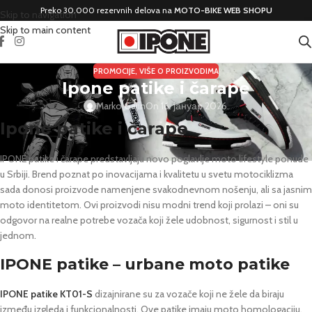
Preko 30.000 rezervnih delova na
MOTO-BIKE WEB SHOPU
Skip to navigation
Skip to main content
PROMOCIJE
,
VIŠE O PROIZVODIMA
Ipone patike i čarape
Marko Gajin
On 16. јануар 2026.
Ipone patike i čarape
IPONE patike i čarape predstavljaju novo poglavlje moto lifestyle ponude
u Srbiji. Brend poznat po inovacijama i kvalitetu u svetu motociklizma
sada donosi proizvode namenjene svakodnevnom nošenju, ali sa jasnim
moto identitetom. Ovi proizvodi nisu modni trend koji prolazi – oni su
odgovor na realne potrebe vozača koji žele udobnost, sigurnost i stil u
jednom.
IPONE patike – urbane moto patike
IPONE patike KT01-S
dizajnirane su za vozače koji ne žele da biraju
između izgleda i funkcionalnosti. Ove patike imaju moto homologaciju,