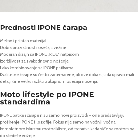
Ipone patike i čarape
Prednosti IPONE čarapa
Mekan i prijatan materijal
Dobra prozračnost i osećaj svežine
Moderan dizajn sa IPONE „RIDE“ natpisom
Izdržljivost za svakodnevno nošenje
Lako kombinovanje sa IPONE patikama
Kvalitetne čarape su često zanemarene, ali ove dokazuju da upravo mali
detalji čine veliku razliku u ukupnom osećaju nošenja.
Moto lifestyle po IPONE
standardima
IPONE patike i čarape nisu samo novi proizvodi – one predstavljaju
proširenje IPONE filozofije
. Fokus nije samo na vožnji, već na
kompletnom iskustvu motocikliste, od trenutka kada siđe sa motora pa
do sledeće vožnje.