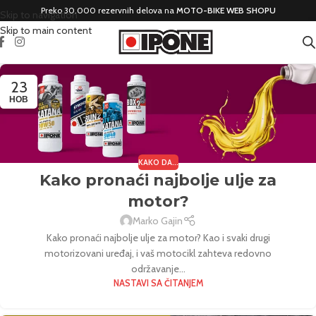
Preko 30.000 rezervnih delova na
MOTO-BIKE WEB SHOPU
Skip to navigation
Skip to main content
23
НОВ
KAKO DA...
Kako pronaći najbolje ulje za
motor?
Marko Gajin
Kako pronaći najbolje ulje za motor? Kao i svaki drugi
motorizovani uređaj, i vaš motocikl zahteva redovno
održavanje...
NASTAVI SA ČITANJEM