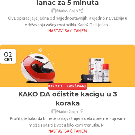
lanac za 5 minuta
Marko Gajin
Ova operacija je jedna od najjednostavnijih, a ujedno najvažnija u
održavanju vašeg motocikla. Kada? Da li je lan...
NASTAVI SA ČITANJEM
02
СЕП
KAKO DA...
,
ODRŽAVANJE
KAKO DA očistite kacigu u 3
koraka
Marko Gajin
Pročitajte kako da brinete o najvažnijem delu opreme, koji vam
može spasiti život u bilo kom trenutku. N...
NASTAVI SA ČITANJEM