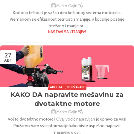
Marko Gajin
Kočiona tečnost je važan deo kočionog sistema motocikla.
Vremenom se efikasnost tečnosti smanjuje, a kočenje postaje
otežano i manje pr...
NASTAVI SA ČITANJEM
27
АВГ
KAKO DA...
,
ODRŽAVANJE
KAKO DA napravite mešavinu za
dvotaktne motore
Marko Gajin
Volite dvotaktne motore? Ovaj vodič napravljen je upravo za Vas!
Pružamo Vam sve informacije kako biste uspešno napravili
mešavinu u dv...