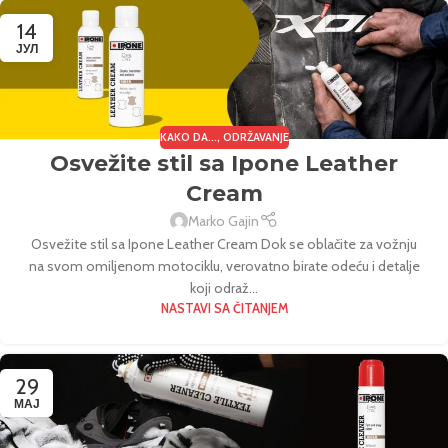
14
ЈУЛ
KAKO DA...
,
ODRŽAVANJE
Osvežite stil sa Ipone Leather
Cream
Marko Gajin
Osvežite stil sa Ipone Leather Cream Dok se oblačite za vožnju
na svom omiljenom motociklu, verovatno birate odeću i detalje
koji odraž...
NASTAVI SA ČITANJEM
29
МАЈ