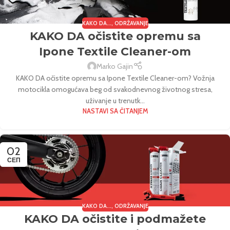
KAKO DA...
,
ODRŽAVANJE
KAKO DA očistite opremu sa
Ipone Textile Cleaner-om
Marko Gajin
KAKO DA očistite opremu sa Ipone Textile Cleaner-om? Vožnja
motocikla omogućava beg od svakodnevnog životnog stresa,
uživanje u trenutk...
NASTAVI SA ČITANJEM
02
СЕП
KAKO DA...
,
ODRŽAVANJE
KAKO DA očistite i podmažete