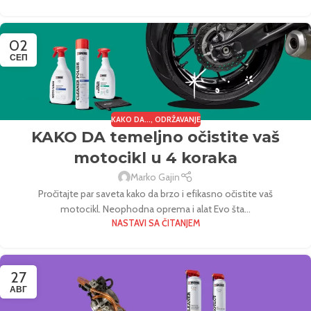
02
СЕП
KAKO DA...
,
ODRŽAVANJE
KAKO DA temeljno očistite vaš
motocikl u 4 koraka
Marko Gajin
Pročitajte par saveta kako da brzo i efikasno očistite vaš
motocikl. Neophodna oprema i alat Evo šta...
NASTAVI SA ČITANJEM
27
АВГ