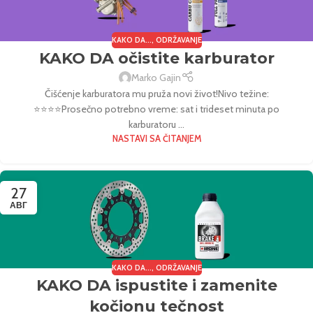
KAKO DA...
,
ODRŽAVANJE
KAKO DA očistite karburator
Marko Gajin
Čišćenje karburatora mu pruža novi život!Nivo težine:
⭐⭐⭐⭐Prosečno potrebno vreme: sat i trideset minuta po
karburatoru ...
NASTAVI SA ČITANJEM
27
АВГ
KAKO DA...
,
ODRŽAVANJE
KAKO DA ispustite i zamenite
kočionu tečnost