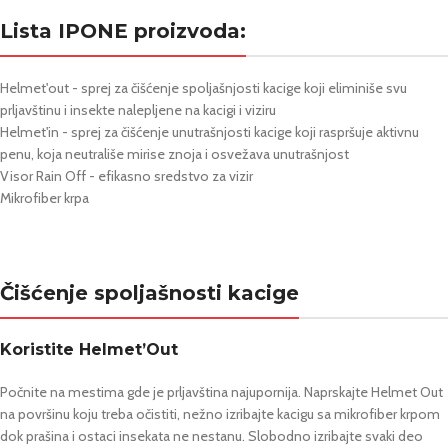
Lista IPONE proizvoda:
Helmet'out - sprej za čišćenje spoljašnjosti kacige koji eliminiše svu
prljavštinu i insekte nalepljene na kacigi i viziru
Helmet'in - sprej za čišćenje unutrašnjosti kacige koji raspršuje aktivnu
penu, koja neutrališe mirise znoja i osvežava unutrašnjost
Visor Rain Off - efikasno sredstvo za vizir
Mikrofiber krpa
Čišćenje spoljašnosti kacige
Koristite Helmet’Out
Počnite na mestima gde je prljavština najupornija. Naprskajte Helmet Out
na površinu koju treba očistiti, nežno izribajte kacigu sa mikrofiber krpom
dok prašina i ostaci insekata ne nestanu. Slobodno izribajte svaki deo