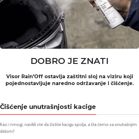
DOBRO JE ZNATI
Visor Rain'Off ostavlja zaštitni sloj na viziru koji
pojednostavljuje naredno održavanje i čišćenje.
Čišćenje unutrašnjosti kacige
Kao i mnogi, navikli ste da čistite kacigu spolja, a šta ćemo sa unutrašnjim
delom?