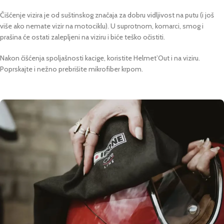
Čišćenje vizira je od suštinskog značaja za dobru vidljivost na putu (i još
više ako nemate vizir na motociklu). U suprotnom, komarci, smog i
prašina će ostati zalepljeni na viziru i biće teško očistiti.
Nakon čišćenja spoljašnosti kacige, koristite Helmet’Out i na viziru.
Poprskajte i nežno prebrišite mikrofiber krpom.