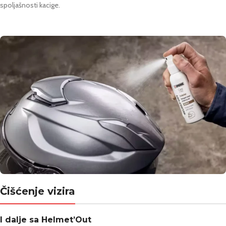
spoljašnosti kacige.
Čišćenje vizira
I dalje sa Helmet’Out