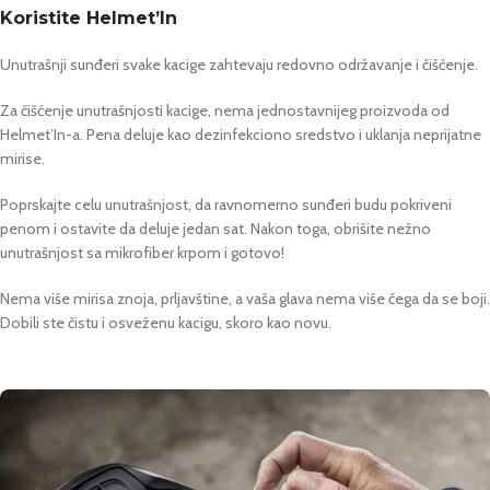
Koristite Helmet’In
Unutrašnji sunđeri svake kacige zahtevaju redovno održavanje i čišćenje.
Za čišćenje unutrašnjosti kacige, nema jednostavnijeg proizvoda od
Helmet’In-a. Pena deluje kao dezinfekciono sredstvo i uklanja neprijatne
mirise.
Poprskajte celu unutrašnjost, da ravnomerno sunđeri budu pokriveni
penom i ostavite da deluje jedan sat. Nakon toga, obrišite nežno
unutrašnjost sa mikrofiber krpom i gotovo!
Nema više mirisa znoja, prljavštine, a vaša glava nema više čega da se boji.
Dobili ste čistu i osveženu kacigu, skoro kao novu.