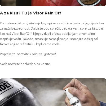
A za kišu? Tu je Visor Rain'Off
Da budemo iskreni, kiša koja lije, lepi se za vizir i ostavlja mrlje, nije dobra
za našu bezbednost. Da biste ovo sprečili, trebaće vam sprej za kišu, baš
kao naš Visor Rain'Off. Njegov dupli efekat odbijanja momentalno
raspršuje vodu. Takođe, smanjuje zamagljivanje i smanjuje odsjaj od
farova koji se reflektuju u kapljicama vode.
Poprskajte, ostavite 2 minuta i gotovo!
Sada možete bezbedno da vozite.