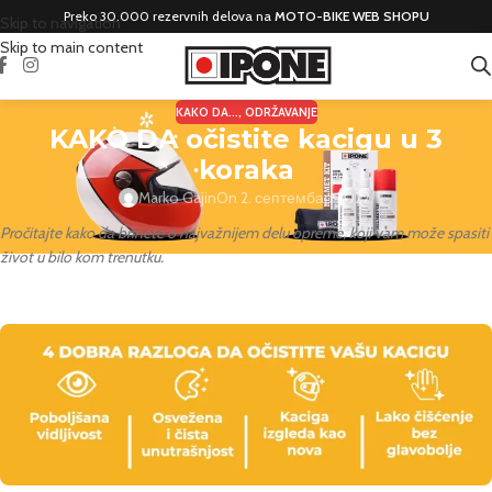
Preko 30.000 rezervnih delova na
MOTO-BIKE WEB SHOPU
Skip to navigation
Skip to main content
KAKO DA...
,
ODRŽAVANJE
KAKO DA očistite kacigu u 3
koraka
Marko Gajin
On 2. септембар 2022.
Pročitajte kako da brinete o najvažnijem delu opreme, koji vam može spasiti
život u bilo kom trenutku.