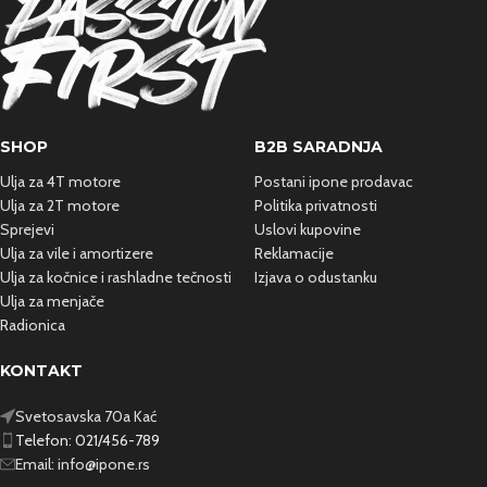
SHOP
B2B SARADNJA
Ulja za 4T motore
Postani ipone prodavac
Ulja za 2T motore
Politika privatnosti
Sprejevi
Uslovi kupovine
Ulja za vile i amortizere
Reklamacije
Ulja za kočnice i rashladne
tečnosti
Izjava o odustanku
Ulja za menjače
Radionica
KONTAKT
Svetosavska 70a Kać
Telefon: 021/456-789
Email:
info@ipone.rs