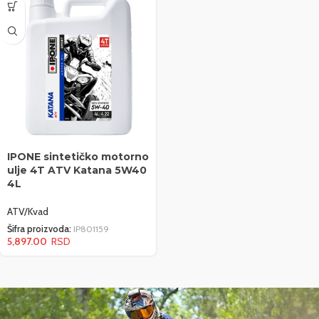
IPONE sintetičko motorno
ulje 4T ATV Katana 5W40
4L
ATV/Kvad
Šifra proizvoda:
IP801159
5,897.00