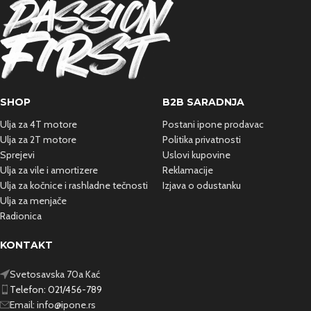
SHOP
B2B SARADNJA
Ulja za 4T motore
Postani ipone prodavac
Ulja za 2T motore
Politika privatnosti
Sprejevi
Uslovi kupovine
Ulja za vile i amortizere
Reklamacije
Ulja za kočnice i rashladne
tečnosti
Izjava o odustanku
Ulja za menjače
Radionica
KONTAKT
Svetosavska 70a Kać
Telefon: 021/456-789
Email:
info@ipone.rs