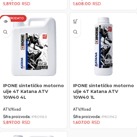
5,897.00
1,608.00
RASPRODATO
IPONE sintetičko motorno
IPONE sintetičko motorno
ulje 4T Katana ATV
ulje 4T Katana ATV
10W40 4L
10W40 1L
ATV/Kvad
ATV/Kvad
Šifra proizvoda:
IP801163
Šifra proizvoda:
IP801162
5,897.00
1,607.00