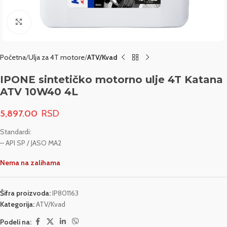
Click to enlarge
Početna
Ulja za 4T motore
ATV/Kvad
IPONE sintetičko motorno ulje 4T Katana
ATV 10W40 4L
5,897.00
Standardi:
– API SP / JASO MA2
Nema na zalihama
Šifra proizvoda:
IP801163
Kategorija:
ATV/Kvad
Podeli na: