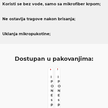
Koristi se bez vode, samo sa mikrofiber krpom;
Ne ostavlja tragove nakon brisanja;
Uklanja mikropukotine;
Dostupan u pakovanjima:
I
I
P
P
O
O
N
N
E
E
s
s
p
p