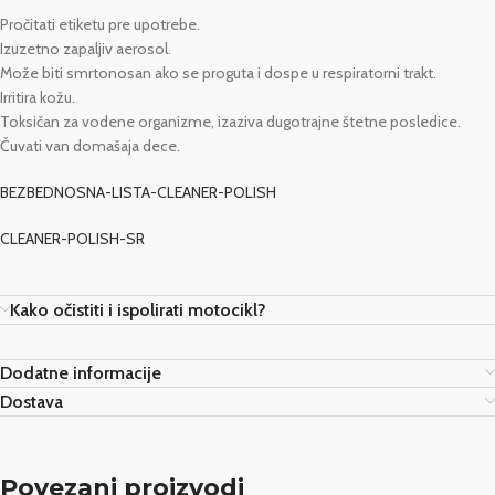
Pročitati etiketu pre upotrebe.
Izuzetno zapaljiv aerosol.
Može biti smrtonosan ako se proguta i dospe u respiratorni trakt.
Irritira kožu.
Toksičan za vodene organizme, izaziva dugotrajne štetne posledice.
Čuvati van domašaja dece.
BEZBEDNOSNA-LISTA-CLEANER-POLISH
CLEANER-POLISH-SR
Kako očistiti i ispolirati motocikl?
Dodatne informacije
Dostava
Povezani proizvodi