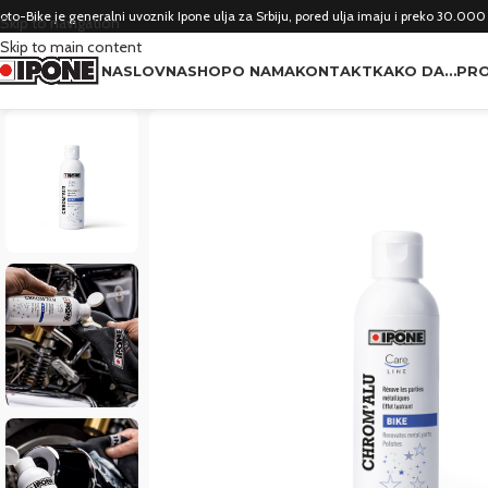
oto-Bike je generalni uvoznik Ipone ulja za Srbiju, pored ulja imaju i preko 30.000
Skip to navigation
Skip to main content
NASLOVNA
SHOP
O NAMA
KONTAKT
KAKO DA…
PRO