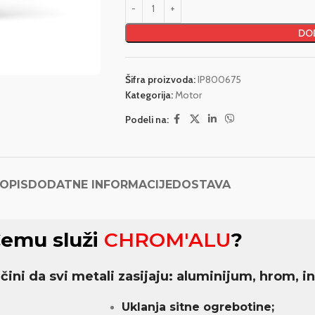
DOD
Šifra proizvoda:
IP800675
Kategorija:
Motor
Podeli na:
OPIS
DODATNE INFORMACIJE
DOSTAVA
emu služi
CHROM'ALU
?
 učini da svi metali zasijaju: aluminijum, hrom, i
Uklanja sitne ogrebotine;