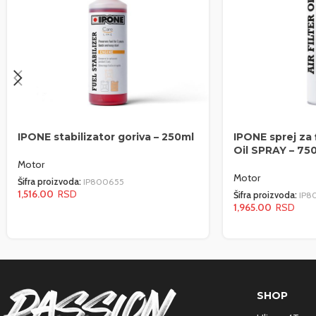
IPONE stabilizator goriva – 250ml
IPONE sprej za f
Oil SPRAY – 75
Motor
Motor
Šifra proizvoda:
IP800655
1,516.00
Šifra proizvoda:
IP8
1,965.00
SHOP