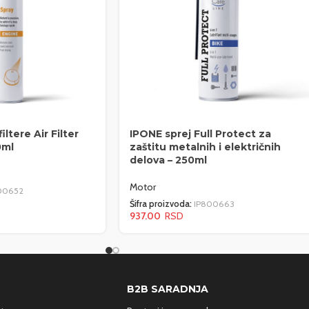
iltere Air Filter
IPONE sprej Full Protect za
0ml
zaštitu metalnih i električnih
delova – 250ml
Motor
00652
Šifra proizvoda:
IP800663
937.00
B2B SARADNJA