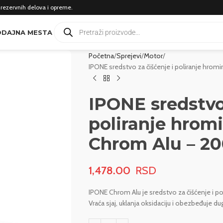
 rezervnih delova i opreme.
DAJNA MESTA
Početna
Sprejevi
Motor
IPONE sredstvo za čišćenje i poliranje hro
IPONE sredstvo 
poliranje hromi
Chrom Alu – 2
1,478.00
IPONE Chrom Alu je sredstvo za čišćenje i p
Vraća sjaj, uklanja oksidaciju i obezbeđuje du