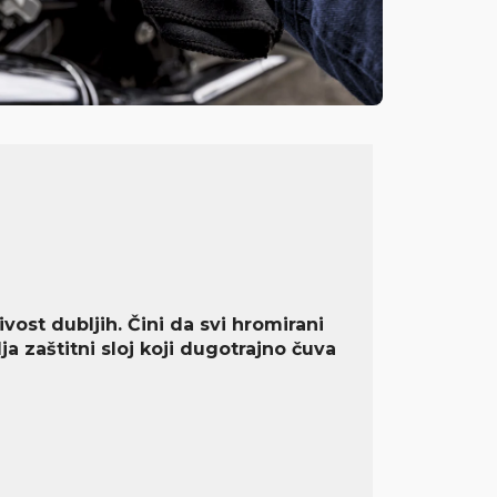
ivost dubljih. Čini da svi hromirani
ja zaštitni sloj koji dugotrajno čuva