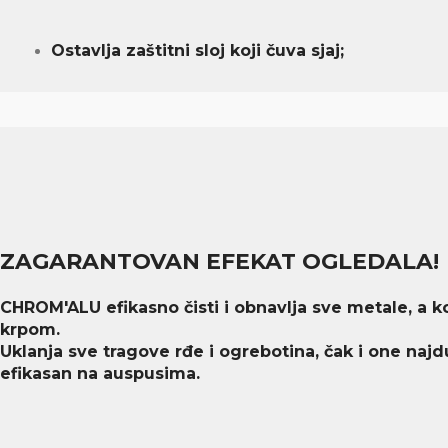
Ostavlja zaštitni sloj koji čuva sjaj;
ZAGARANTOVAN EFEKAT OGLEDALA!
CHROM'ALU efikasno čisti i obnavlja sve metale, a kor
krpom.
Uklanja sve tragove rđe i ogrebotina, čak i one najd
efikasan na auspusima.