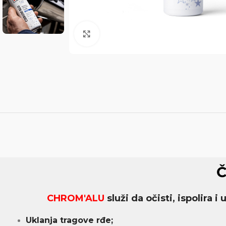
Click to enlarge
Č
CHROM'ALU
služi da očisti, ispolira i
Uklanja tragove rđe;