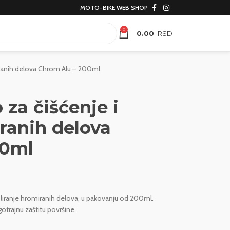
MOTO-BIKE WEB SHOP
0
0.00
miranih delova Chrom Alu – 200ml
za čišćenje i
ranih delova
00ml
oliranje hromiranih delova, u pakovanju od 200ml.
gotrajnu zaštitu površine.