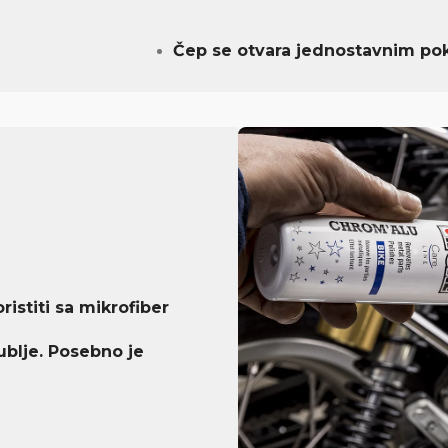
Čep se otvara jednostavnim po
istiti sa mikrofiber
ublje. Posebno je