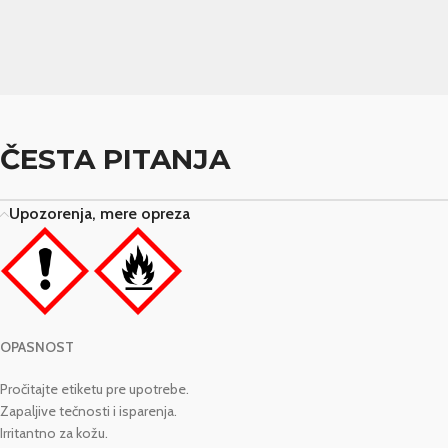
ČESTA PITANJA
Upozorenja, mere opreza
OPASNOST
Pročitajte etiketu pre upotrebe.
Zapаlјive tečnosti i isparenja.
Irritantno za kožu.