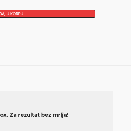
AJ U KORPU
nox. Za rezultat bez mrlja!