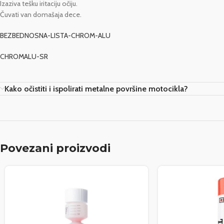
Izaziva tešku iritaciju očiju.
Čuvati van domašaja dece.
BEZBEDNOSNA-LISTA-CHROM-ALU
CHROMALU-SR
Kako očistiti i ispolirati metalne površine motocikla?
Povezani proizvodi