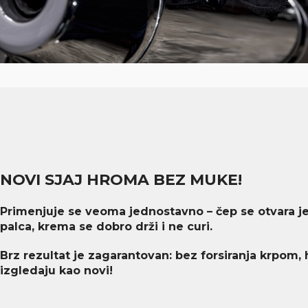
NOVI SJAJ HROMA BEZ MUKE!
Primenjuje se veoma jednostavno – čep se otvara 
palca, krema se dobro drži i ne curi.
Brz rezultat je zagarantovan: bez forsiranja krpom, h
izgledaju kao novi!