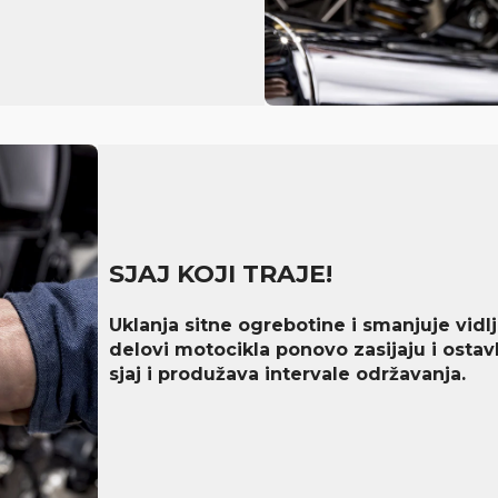
SJAJ KOJI TRAJE!
Uklanja sitne ogrebotine i smanjuje vidlj
delovi motocikla ponovo zasijaju i ostavl
sjaj i produžava intervale održavanja.